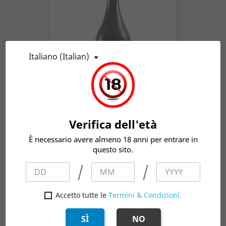
Italiano (Italian)
JIPA Birra Agricola Toscana...
Prezzo
10,00 €
Verifica dell'età
È necessario avere almeno 18 anni per entrare in
questo sito.
/
/
Accetto tutte le
Termini & Condizioni.
SÌ
NO