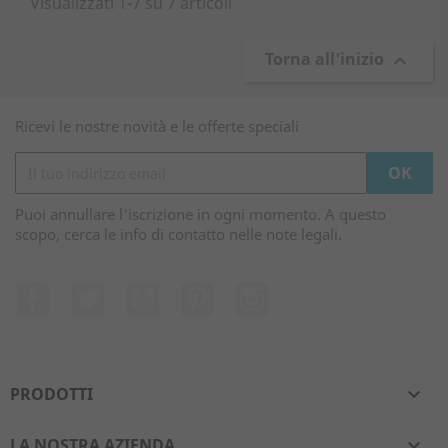
Visualizzati 1-7 su 7 articoli
Torna all'inizio

Ricevi le nostre novità e le offerte speciali
Puoi annullare l'iscrizione in ogni momento. A questo
scopo, cerca le info di contatto nelle note legali.
Facebook
Twitter
YouTube
Pinterest
Instagram
PRODOTTI

LA NOSTRA AZIENDA
