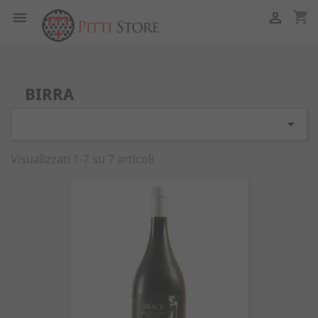
shopping_cart


BIRRA

Visualizzati 1-7 su 7 articoli