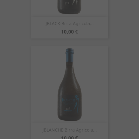
JBLACK Birra Agricola...
Prezzo
10,00 €
JBLANCHE Birra Agricola...
Prezzo
10,00 €