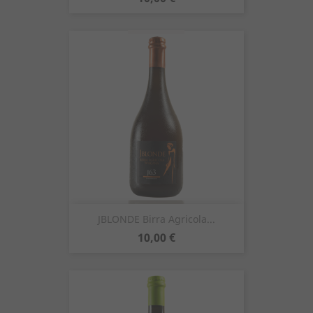
JBLONDE Birra Agricola...
Prezzo
10,00 €